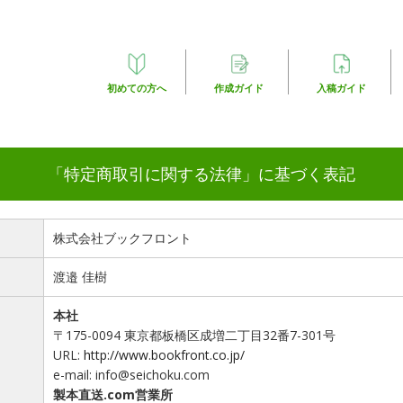
初めての方へ
作成ガイド
入稿ガイド
「特定商取引に関する法律」に基づく表記
株式会社ブックフロント
渡邉 佳樹
本社
〒175-0094 東京都板橋区成増二丁目32番7-301号
URL:
http://www.bookfront.co.jp/
e-mail: info@seichoku.com
製本直送.com営業所