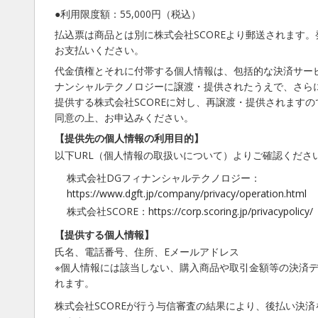
●利用限度額：55,000円（税込）
払込票は商品とは別に株式会社SCOREより郵送されます。
お支払いください。
代金債権とそれに付帯する個人情報は、包括的な決済サー
ナンシャルテクノロジーに譲渡・提供されたうえで、さら
提供する株式会社SCOREに対し、再譲渡・提供されます
同意の上、お申込みください。
【提供先の個人情報の利用目的】
以下URL（個人情報の取扱いについて）よりご確認くださ
株式会社DGフィナンシャルテクノロジー：
https://www.dgft.jp/company/privacy/operation.html
株式会社SCORE：
https://corp.scoring.jp/privacypolicy/
【提供する個人情報】
氏名、電話番号、住所、Eメールアドレス
※個人情報には該当しない、購入商品や取引金額等の決済
れます。
株式会社SCOREが行う与信審査の結果により、後払い決