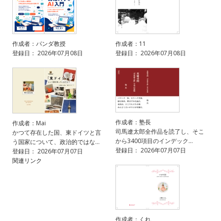
作成者：パンダ教授
作成者：11
登録日： 2026年07月08日
登録日： 2026年07月08日
作成者：塾長
作成者：Mai
司馬遼太郎全作品を読了し、そこ
かつて存在した国、東ドイツと言
から3400項目のインデック...
う国家について、政治的ではな...
登録日： 2026年07月07日
登録日： 2026年07月07日
関連リンク
作成者：くれ