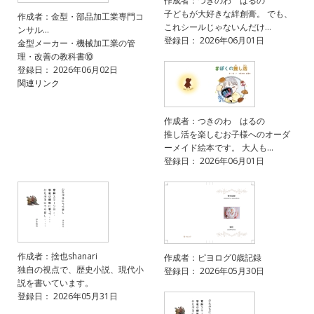
作成者：つきのわ はるの
子どもが大好きな絆創膏。 でも、
作成者：金型・部品加工業専門コ
これシールじゃないんだけ...
ンサル...
登録日： 2026年06月01日
金型メーカー・機械加工業の管
理・改善の教科書⑩
登録日： 2026年06月02日
関連リンク
作成者：つきのわ はるの
推し活を楽しむお子様へのオーダ
ーメイド絵本です。 大人も...
登録日： 2026年06月01日
作成者：捨也shanari
作成者：ピヨログ0歳記録
独自の視点で、歴史小説、現代小
登録日： 2026年05月30日
説を書いています。
登録日： 2026年05月31日