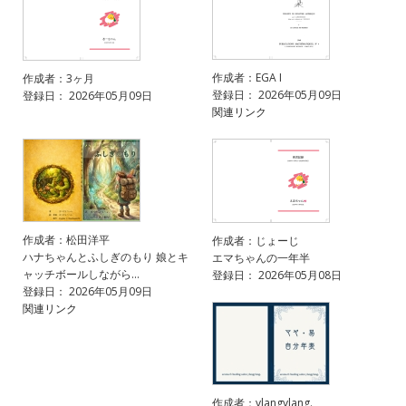
作成者：EGA I
作成者：3ヶ月
登録日： 2026年05月09日
登録日： 2026年05月09日
関連リンク
作成者：松田洋平
作成者：じょーじ
ハナちゃんとふしぎのもり 娘とキ
エマちゃんの一年半
ャッチボールしながら...
登録日： 2026年05月08日
登録日： 2026年05月09日
関連リンク
作成者：ylangylang.