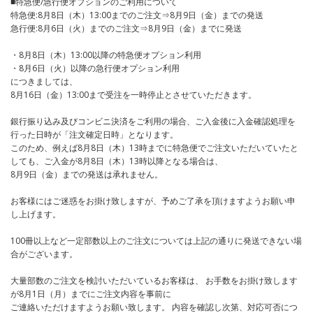
■特急便/急行便オプションのご利用について
特急便:8月8日（木）13:00までのご注文⇒8月9日（金）までの発送
急行便:8月6日（火）までのご注文⇒8月9日（金）までに発送
・8月8日（木）13:00以降の特急便オプション利用
・8月6日（火）以降の急行便オプション利用
につきましては、
8月16日（金）13:00まで受注を一時停止とさせていただきます。
銀行振り込み及びコンビニ決済をご利用の場合、ご入金後に入金確認処理を
行った日時が「注文確定日時」となります。
このため、例えば8月8日（木）13時までに特急便でご注文いただいていたと
しても、ご入金が8月8日（木）13時以降となる場合は、
8月9日（金）までの発送は承れません。
お客様にはご迷惑をお掛け致しますが、予めご了承を頂けますようお願い申
し上げます。
100冊以上など一定部数以上のご注文については上記の通りに発送できない場
合がございます。
大量部数のご注文を検討いただいているお客様は、 お手数をお掛け致します
が8月1日（月）までにご注文内容を事前に
ご連絡いただけますようお願い致します。 内容を確認し次第、対応可否につ