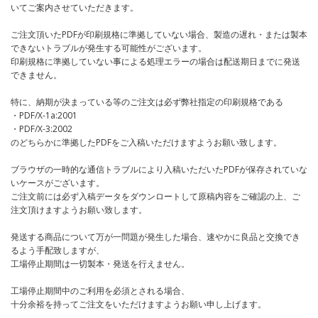
いてご案内させていただきます。
ご注文頂いたPDFが印刷規格に準拠していない場合、製造の遅れ・または製本
できないトラブルが発生する可能性がございます。
印刷規格に準拠していない事による処理エラーの場合は配送期日までに発送
できません。
特に、納期が決まっている等のご注文は必ず弊社指定の印刷規格である
・PDF/X-1a:2001
・PDF/X-3:2002
のどちらかに準拠したPDFをご入稿いただけますようお願い致します。
ブラウザの一時的な通信トラブルにより入稿いただいたPDFが保存されていな
いケースがございます。
ご注文前には必ず入稿データをダウンロートして原稿内容をご確認の上、ご
注文頂けますようお願い致します。
発送する商品について万が一問題が発生した場合、速やかに良品と交換でき
るよう手配致しますが、
工場停止期間は一切製本・発送を行えません。
工場停止期間中のご利用を必須とされる場合、
十分余裕を持ってご注文をいただけますようお願い申し上げます。