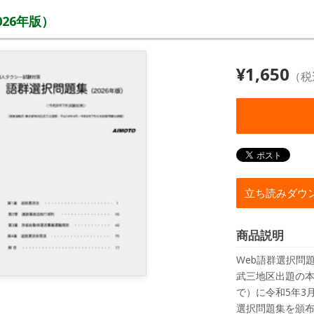
26年版）
¥1,650
（税
立ち読みダウ
商品説明
Web語群選択問
武三地区出題の本
で）に令和5年3
選択問題集を頒布