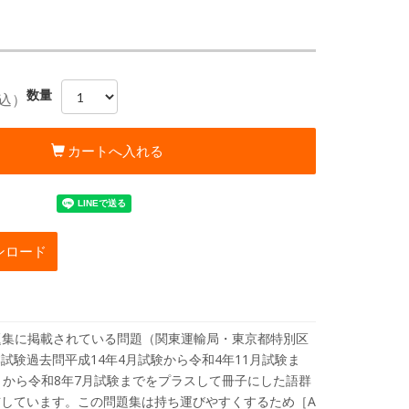
数量
込）
カートへ入れる
ンロード
題集に掲載されている問題（関東運輸局・東京都特別区
試験過去問平成14年4月試験から令和4年11月試験ま
月から令和8年7月試験までをプラスして冊子にした語群
しています。この問題集は持ち運びやすくするため［A