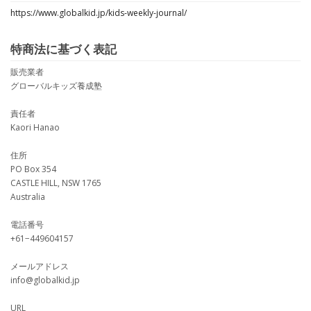
https://www.globalkid.jp/kids-weekly-journal/
特商法に基づく表記
販売業者
グローバルキッズ養成塾
責任者
Kaori Hanao
住所
PO Box 354
CASTLE HILL, NSW 1765
Australia
電話番号
+61−449604157
メールアドレス
info@globalkid.jp
URL