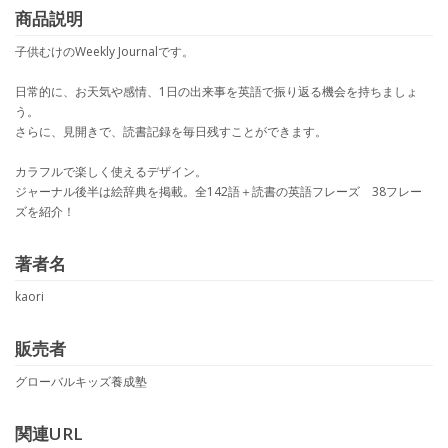
商品説明
子供むけのWeekly Journalです。
日常的に、お天気や感情、1日の出来事を英語で振り返る機会を持ちましょ
う。
さらに、見開きで、読書記録を毎日残すことができます。
カラフルで楽しく使えるデザイン。
ジャーナル後半は絵辞典を掲載。全142語＋読書の英語フレーズ 38フレー
ズを紹介！
著者名
kaori
販売者
グローバルキッズ養成塾
関連URL