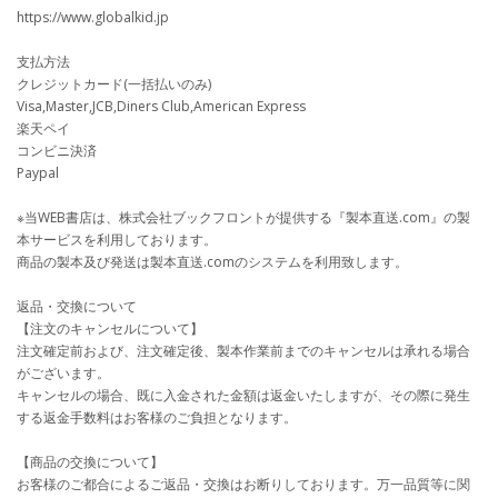
https://www.globalkid.jp
支払方法
クレジットカード(一括払いのみ)
Visa,Master,JCB,Diners Club,American Express
楽天ペイ
コンビニ決済
Paypal
※当WEB書店は、株式会社ブックフロントが提供する『製本直送.com』の製
本サービスを利用しております。
商品の製本及び発送は製本直送.comのシステムを利用致します。
返品・交換について
【注文のキャンセルについて】
注文確定前および、注文確定後、製本作業前までのキャンセルは承れる場合
がございます。
キャンセルの場合、既に入金された金額は返金いたしますが、その際に発生
する返金手数料はお客様のご負担となります。
【商品の交換について】
お客様のご都合によるご返品・交換はお断りしております。万一品質等に関