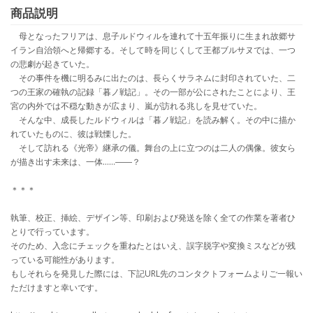
商品説明
母となったフリアは、息子ルドウィルを連れて十五年振りに生まれ故郷サ
イラン自治領へと帰郷する。そして時を同じくして王都ブルサヌでは、一つ
の悲劇が起きていた。
その事件を機に明るみに出たのは、長らくサラネムに封印されていた、二
つの王家の確執の記録「暮ノ戦記」。その一部が公にされたことにより、王
宮の内外では不穏な動きが広まり、嵐が訪れる兆しを見せていた。
そんな中、成長したルドウィルは「暮ノ戦記」を読み解く。その中に描か
れていたものに、彼は戦慄した。
そして訪れる《光帝》継承の儀。舞台の上に立つのは二人の偶像。彼女ら
が描き出す未来は、一体……――？
＊＊＊
執筆、校正、挿絵、デザイン等、印刷および発送を除く全ての作業を著者ひ
とりで行っています。
そのため、入念にチェックを重ねたとはいえ、誤字脱字や変換ミスなどが残
っている可能性があります。
もしそれらを発見した際には、下記URL先のコンタクトフォームよりご一報い
ただけますと幸いです。