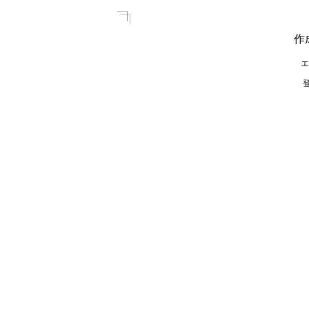
作
エ
登