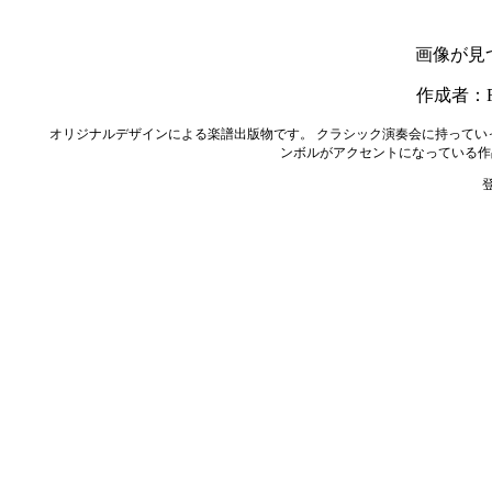
画像が見
作成者：RO
オリジナルデザインによる楽譜出版物です。 クラシック演奏会に持って
ンボルがアクセントになっている作
登