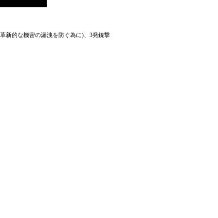
の革新的な機密の漏洩を防ぐ為に)、3発銃撃