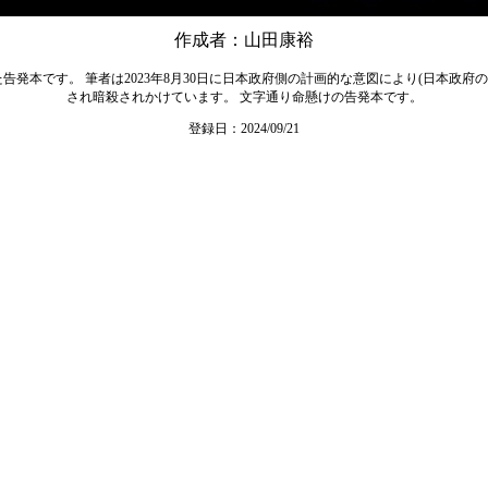
作成者：山田康裕
発本です。 筆者は2023年8月30日に日本政府側の計画的な意図により(日本政府
され暗殺されかけています。 文字通り命懸けの告発本です。
登録日：2024/09/21