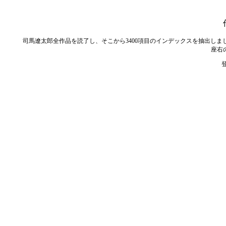
司馬遼太郎全作品を読了し、そこから3400項目のインデックスを抽出し
座右
登