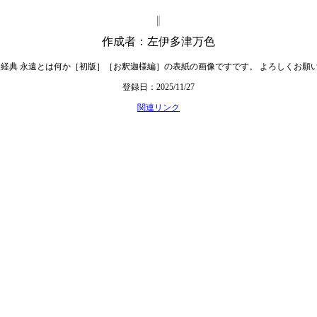
作成者：左伊多津万色
 経典 永遠とは何か［初版］［お釈迦様編］の表紙の画像ですです。 よろしくお願
登録日：2025/11/27
関連リンク